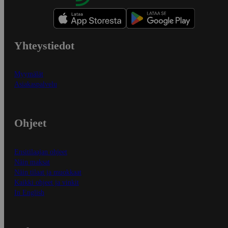
Yhteystiedot
Myymälät
Asiakaspalvelu
Ohjeet
Ensitilaajan ohjeet
Näin maksat
Näin tilaat ja muokkaat
Kaikki ohjeet ja vinkit
In English