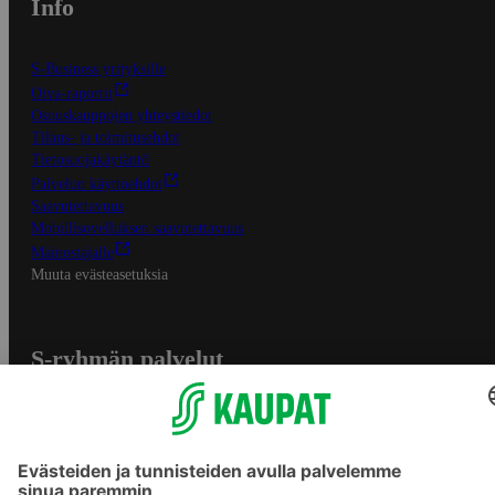
Info
S-Business yrityksille
Oiva-raportit
Osuuskauppojen yhteystiedot
Tilaus- ja toimitusehdot
Tietosuojakäytäntö
Palvelun käyttöehdot
Saavutettavuus
Mobiilisovelluksen saavutettavuus
Mainostajalle
Muuta evästeasetuksia
S-ryhmän palvelut
S-ryhmä
Asiakasomistajuus
Yhteishyvä Ruoka -sovellus