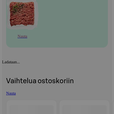
Nauta
Ladataan...
Vaihtelua ostoskoriin
Nauta
Ohita listaus