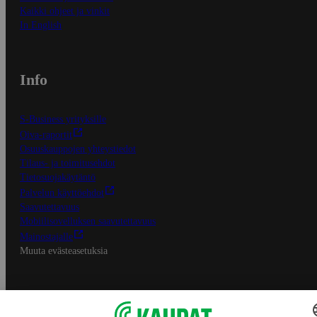
Kaikki ohjeet ja vinkit
In English
Info
S-Business yrityksille
Oiva-raportit
Osuuskauppojen yhteystiedot
Tilaus- ja toimitusehdot
Tietosuojakäytäntö
Palvelun käyttöehdot
Saavutettavuus
Mobiilisovelluksen saavutettavuus
Mainostajalle
Muuta evästeasetuksia
S-ryhmän palvelut