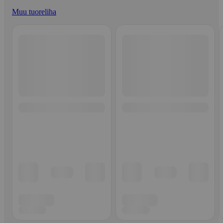
Muu tuoreliha
Ohita listaus