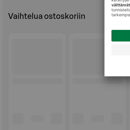
Vaihtelua ostoskoriin
Ohita listaus