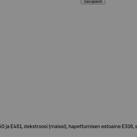
savupaisti
450 ja E451, dekstroosi (maissi), hapettumisen estoaine E316,