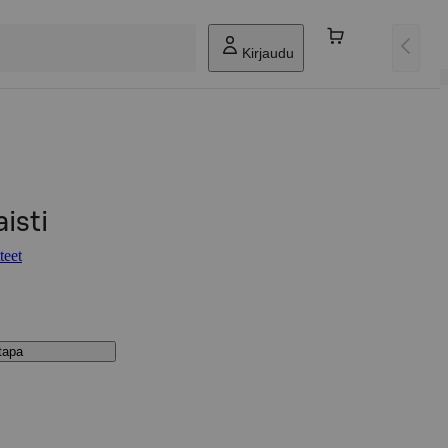
Kirjaudu
isti
teet
stapa