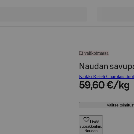
Ei valikoimassa
Naudan savupa
Kaikki Risteli Charolais -tuot
59,60 €/kg
Valitse toimitu
Lisää
suosikkeihin,
Naudan