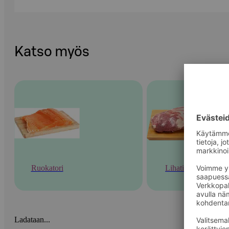
Katso myös
Ruokatori
Lihatiski
Ladataan...