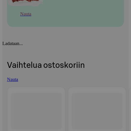
Nauta
Ladataan...
Vaihtelua ostoskoriin
Nauta
Ohita listaus