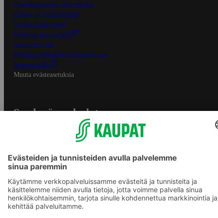
Osuuskauppojen yhteystiedot
Tilaus- ja toimitusehdot
Tietosuojakäytäntö
Palvelun käyttöehdot
Saavutettavuus
Mobiilisovelluksen saavutettavuus
Mainostajalle
Muuta evästeasetuksia
S-ryhmän palvelut
S-ryhmä
Asiakasomistajuus
Yhteishyvä Ruoka -sovellus
S-ostoslista -sovellus
Prisma.fi
Sokos.fi
S-Pankki
Yhteishyvä