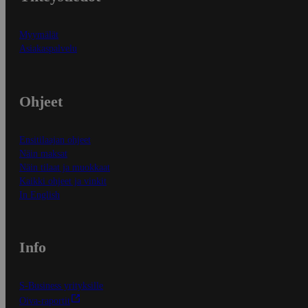
Myymälät
Asiakaspalvelu
Ohjeet
Ensitilaajan ohjeet
Näin maksat
Näin tilaat ja muokkaat
Kaikki ohjeet ja vinkit
In English
Info
S-Business yrityksille
Oiva-raportit