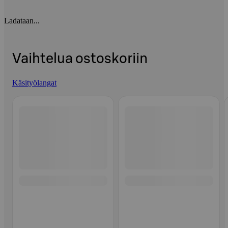
Ladataan...
Vaihtelua ostoskoriin
Käsityölangat
Ohita listaus