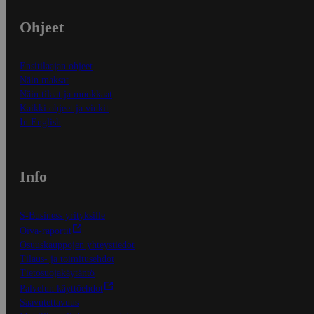
Ohjeet
Ensitilaajan ohjeet
Näin maksat
Näin tilaat ja muokkaat
Kaikki ohjeet ja vinkit
In English
Info
S-Business yrityksille
Oiva-raportit
Osuuskauppojen yhteystiedot
Tilaus- ja toimitusehdot
Tietosuojakäytäntö
Palvelun käyttöehdot
Saavutettavuus