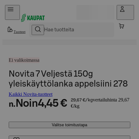
Hyppää sisältöön
Tuotteet
Ei valikoimassa
Novita 7 Veljestä 150g
yleiskäyttölanka appelsiini 278
Kaikki Novita-tuotteet
vertailuhinta 29,67
Noin
4,45 €
29,67 €/kg
n.
€/kg
Valitse toimitustapa