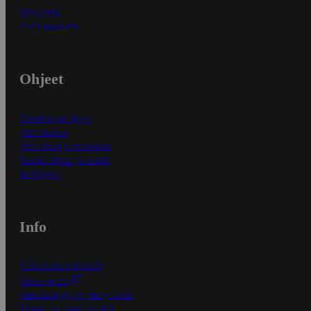
Myymälät
Asiakaspalvelu
Ohjeet
Ensitilaajan ohjeet
Näin maksat
Näin tilaat ja muokkaat
Kaikki ohjeet ja vinkit
In English
Info
S-Business yrityksille
Oiva-raportit
Osuuskauppojen yhteystiedot
Tilaus- ja toimitusehdot