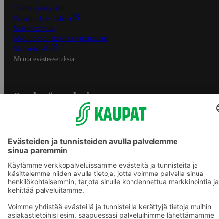
Tietosuojakäytäntö
Palvelun käyttöehdot
Saavutettavuus
Mobiilisovelluksen saavutettavuus
Mainostajalle
Muuta evästeasetuksia
S-ryhmän palvelut
S-ryhmä
Asiakasomistajuus
Yhteishyvä Ruoka -sovellus
S-ostoslista -sovellus
Prisma.fi
Sokos.fi
S-Pankki
Yhteishyvä
Sokos Hotels