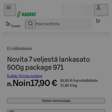
Hyppää sisältöön
Tuotteet
Ei valikoimassa
Novita 7 veljestä lankasato
500g package 971
Kaikki Novita-tuotteet
vertailuhinta
Noin
17,90 €
35,80 €/kg
n.
35,80 €/kg
Valitse toimitustapa