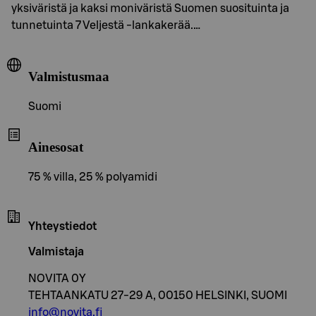
yksiväristä ja kaksi moniväristä Suomen suosituinta ja
tunnetuinta 7 Veljestä -lankakerää.…
Valmistusmaa
Suomi
Ainesosat
75 % villa, 25 % polyamidi
Yhteystiedot
Valmistaja
NOVITA 0Y
TEHTAANKATU 27-29 A, 00150 HELSINKI, SUOMI
info@novita.fi