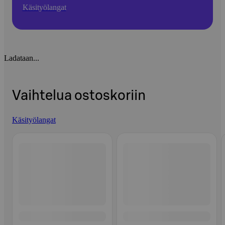
Käsityölangat
Ladataan...
Vaihtelua ostoskoriin
Käsityölangat
Ohita listaus