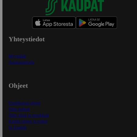
Yhteystiedot
Myymälät
Asiakaspalvelu
Ohjeet
Ensitilaajan ohjeet
Näin maksat
Näin tilaat ja muokkaat
Kaikki ohjeet ja vinkit
In English