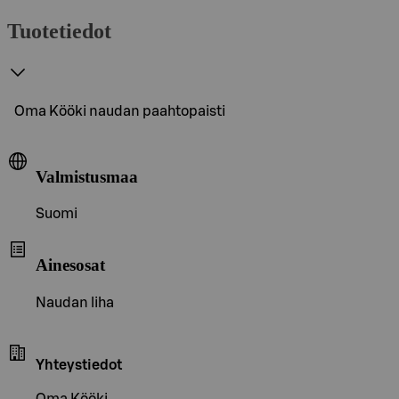
Tuotetiedot
Oma Kööki naudan paahtopaisti
Valmistusmaa
Suomi
Ainesosat
Naudan liha
Yhteystiedot
Oma Kööki