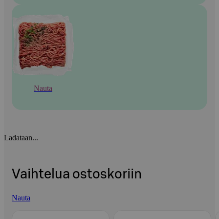
Nauta
Ladataan...
Vaihtelua ostoskoriin
Nauta
Ohita listaus