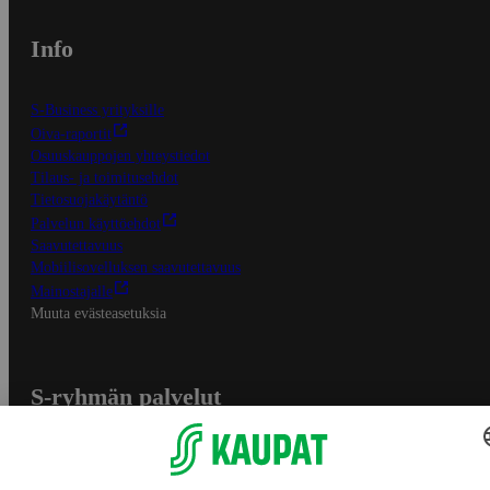
Info
S-Business yrityksille
Oiva-raportit
Osuuskauppojen yhteystiedot
Tilaus- ja toimitusehdot
Tietosuojakäytäntö
Palvelun käyttöehdot
Saavutettavuus
Mobiilisovelluksen saavutettavuus
Mainostajalle
Muuta evästeasetuksia
S-ryhmän palvelut
S-ryhmä
Asiakasomistajuus