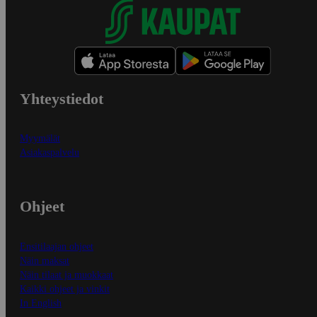
Yhteystiedot
Myymälät
Asiakaspalvelu
Ohjeet
Ensitilaajan ohjeet
Näin maksat
Näin tilaat ja muokkaat
Kaikki ohjeet ja vinkit
In English