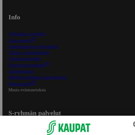
Info
S-Business yrityksille
Oiva-raportit
Osuuskauppojen yhteystiedot
Tilaus- ja toimitusehdot
Tietosuojakäytäntö
Palvelun käyttöehdot
Saavutettavuus
Mobiilisovelluksen saavutettavuus
Mainostajalle
Muuta evästeasetuksia
S-ryhmän palvelut
S-ryhmä