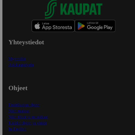
Yhteystiedot
Myymälät
Asiakaspalvelu
Ohjeet
Ensitilaajan ohjeet
Näin maksat
Näin tilaat ja muokkaat
Kaikki ohjeet ja vinkit
In English