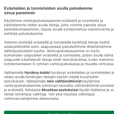
Asiakasomistajuus
Yhteishyvä Ruoka -sovellus
S-ostoslista -sovellus
Prisma.fi
Sokos.fi
S-Pankki
Yhteishyvä
Sokos Hotels
Raflaamo
F
© SOK, Fleminginkatu 34 / PL1, 00088 S-Ryhmä