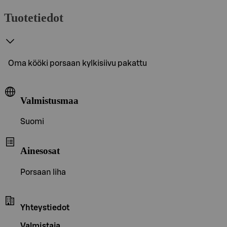
Tuotetiedot
Oma kööki porsaan kylkisiivu pakattu
Valmistusmaa
Suomi
Ainesosat
Porsaan liha
Yhteystiedot
Valmistaja