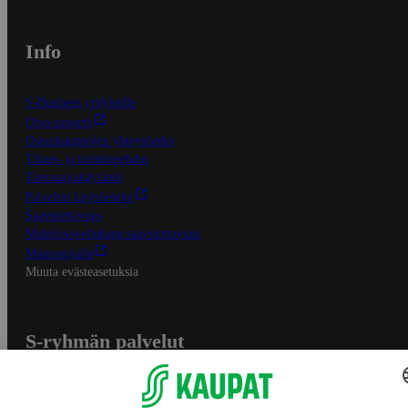
Info
S-Business yrityksille
Oiva-raportit
Osuuskauppojen yhteystiedot
Tilaus- ja toimitusehdot
Tietosuojakäytäntö
Palvelun käyttöehdot
Saavutettavuus
Mobiilisovelluksen saavutettavuus
Mainostajalle
Muuta evästeasetuksia
S-ryhmän palvelut
S-ryhmä