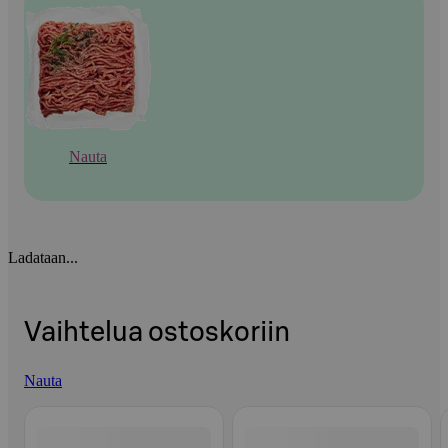
Nauta
Ladataan...
Vaihtelua ostoskoriin
Nauta
Ohita listaus