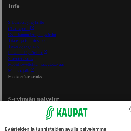
Info
S-Business yrityksille
Oiva-raportit
Osuuskauppojen yhteystiedot
Tilaus- ja toimitusehdot
Tietosuojakäytäntö
Palvelun käyttöehdot
Saavutettavuus
Mobiilisovelluksen saavutettavuus
Mainostajalle
Muuta evästeasetuksia
S-ryhmän palvelut
S-ryhmä
Asiakasomistajuus
Yhteishyvä Ruoka -sovellus