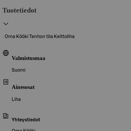
Tuotetiedot
Oma Kööki Tenhon tila Keittoliha
Valmistusmaa
Suomi
Ainesosat
Liha
Yhteystiedot
Oma Kööki