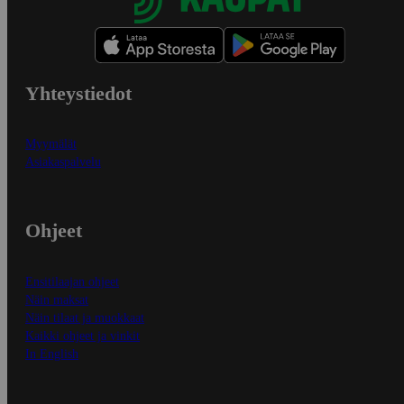
Yhteystiedot
Myymälät
Asiakaspalvelu
Ohjeet
Ensitilaajan ohjeet
Näin maksat
Näin tilaat ja muokkaat
Kaikki ohjeet ja vinkit
In English