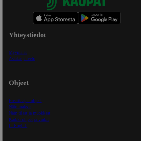
Yhteystiedot
Myymälät
Asiakaspalvelu
Ohjeet
Ensitilaajan ohjeet
Näin maksat
Näin tilaat ja muokkaat
Kaikki ohjeet ja vinkit
In English