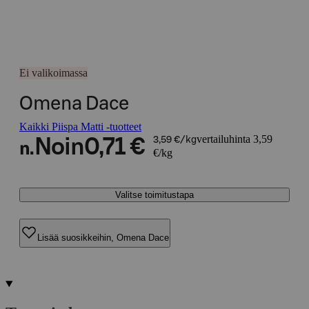
Ei valikoimassa
Omena Dace
Kaikki Piispa Matti -tuotteet
vertailuhinta 3,59
Noin
0,71 €
3,59 €/kg
n.
€/kg
Valitse toimitustapa
Lisää suosikkeihin, Omena Dace