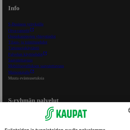
Info
S-Business yrityksille
Oiva-raportit
Osuuskauppojen yhteystiedot
Tilaus- ja toimitusehdot
Tietosuojakäytäntö
Palvelun käyttöehdot
Saavutettavuus
Mobiilisovelluksen saavutettavuus
Mainostajalle
Muuta evästeasetuksia
S-ryhmän palvelut
S-ryhmä
Asiakasomistajuus