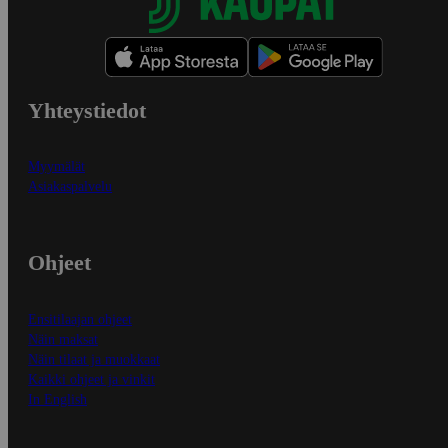
Yhteystiedot
Myymälät
Asiakaspalvelu
Ohjeet
Ensitilaajan ohjeet
Näin maksat
Näin tilaat ja muokkaat
Kaikki ohjeet ja vinkit
In English