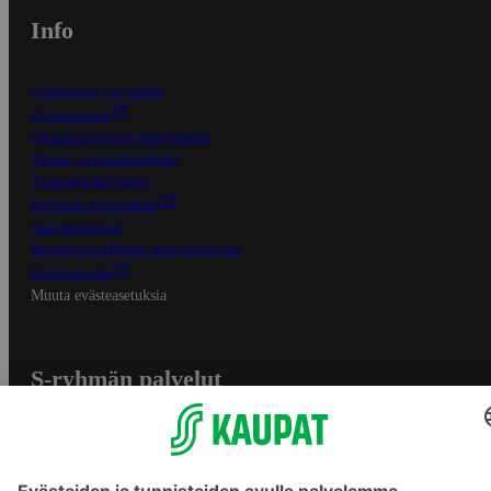
Info
S-Business yrityksille
Oiva-raportit
Osuuskauppojen yhteystiedot
Tilaus- ja toimitusehdot
Tietosuojakäytäntö
Palvelun käyttöehdot
Saavutettavuus
Mobiilisovelluksen saavutettavuus
Mainostajalle
Muuta evästeasetuksia
S-ryhmän palvelut
S-ryhmä
Asiakasomistajuus