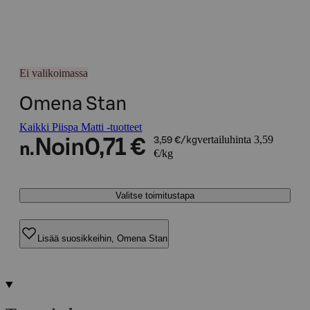
Ei valikoimassa
Omena Stan
Kaikki Piispa Matti -tuotteet
vertailuhinta 3,59
Noin
0,71 €
3,59 €/kg
n.
€/kg
Valitse toimitustapa
Lisää suosikkeihin, Omena Stan