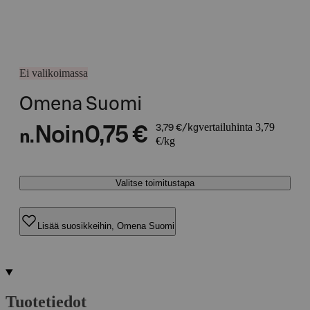
Ei valikoimassa
Omena Suomi
vertailuhinta 3,79
Noin
0,75 €
3,79 €/kg
n.
€/kg
Valitse toimitustapa
Lisää suosikkeihin, Omena Suomi
Tuotetiedot