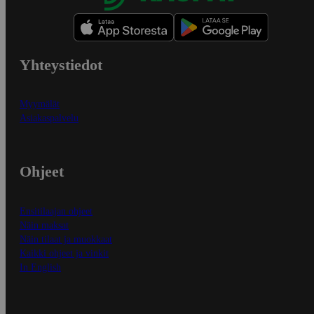
Yhteystiedot
Myymälät
Asiakaspalvelu
Ohjeet
Ensitilaajan ohjeet
Näin maksat
Näin tilaat ja muokkaat
Kaikki ohjeet ja vinkit
In English