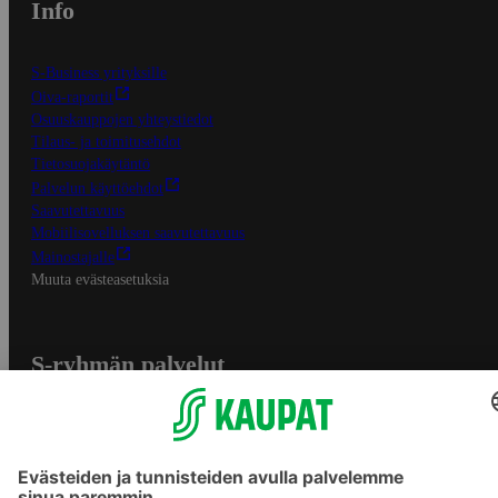
Info
S-Business yrityksille
Oiva-raportit
Osuuskauppojen yhteystiedot
Tilaus- ja toimitusehdot
Tietosuojakäytäntö
Palvelun käyttöehdot
Saavutettavuus
Mobiilisovelluksen saavutettavuus
Mainostajalle
Muuta evästeasetuksia
S-ryhmän palvelut
S-ryhmä
Asiakasomistajuus
Yhteishyvä Ruoka -sovellus