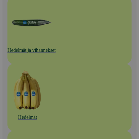
Hedelmät ja vihannekset
Hedelmät