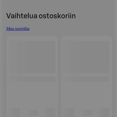
Vaihtelua ostoskoriin
Muu tuoreliha
Ohita listaus