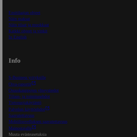
Ensitilaajan ohjeet
Näin maksat
Näin tilaat ja muokkaat
Kaikki ohjeet ja vinkit
In English
Info
S-Business yrityksille
Oiva-raportit
Osuuskauppojen yhteystiedot
Tilaus- ja toimitusehdot
Tietosuojakäytäntö
Palvelun käyttöehdot
Saavutettavuus
Mobiilisovelluksen saavutettavuus
Mainostajalle
Muuta evästeasetuksia