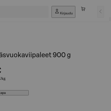
Kirjaudu
väsvuokaviipaleet 900 g
€
€/kg
stapa