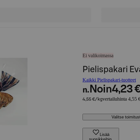
Ei valikoimassa
Pielispakari E
Kaikki Pielispakari-tuotteet
Noin
4,23 
n.
vertailuhinta 4,55 
4,55 €/kg
Valitse toimitu
Lisää
suosikkeihin,