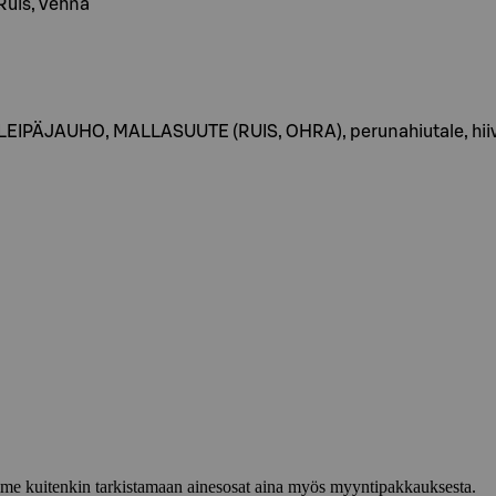
 Ruis, Vehnä
ALEIPÄJAUHO, MALLASUUTE (RUIS, OHRA), perunahiutale, hi
lemme kuitenkin tarkistamaan ainesosat aina myös myyntipakkauksesta.