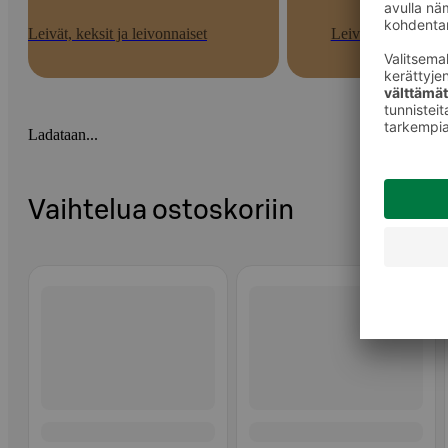
Leivät, keksit ja leivonnaiset
Leivät
Ladataan...
Vaihtelua ostoskoriin
Ohita listaus