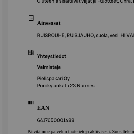
Gluteenia sisältävät viljat ja -tuotteet, Ohra,
Ainesosat
RUISROUHE, RUISJAUHO, suola, vesi, HIIV
Yhteystiedot
Valmistaja
Pielispakari Oy
Porokylänkatu 23 Nurmes
EAN
6417650001433
Päivitämme palvelun tuotetietoja aktiivisesti. Suositte