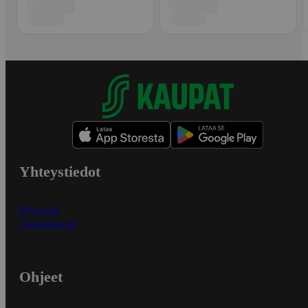
Yhteystiedot
Myymälät
Asiakaspalvelu
Ohjeet