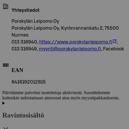
Yhteystiedot
Porokylän Leipomo Oy
Porokylän Leipomo Oy, Kyrönrannankatu 2, 75500
Nurmes
013 316940,
https://www.porokylanleipomo.fi
,
013 316949,
myynti@porokylanleipomo.fi
, Facebook
EAN
6416192012815
Päivitämme palvelun tuotetietoja aktiivisesti. Suosittelemme
kuitenkin tarkistamaan ainesosat aina myös myyntipakkauksesta.
Ravintosisältö