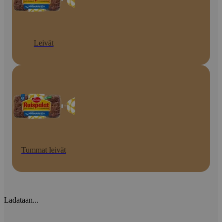
Leivät
Tummat leivät
Ladataan...