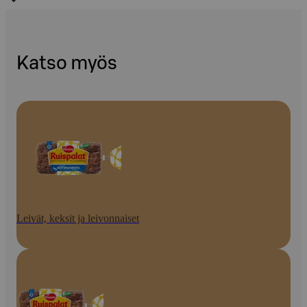
Katso myös
Leivät, keksit ja leivonnaiset