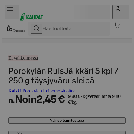
Hyppää sisältöön
Tuotteet
Ei valikoimassa
Porokylän RuisJälkkäri 5 kpl /
250 g täysjyväruisleipä
Kaikki Porokylän Leipomo -tuotteet
vertailuhinta 9,80
Noin
2,45 €
9,80 €/kg
n.
€/kg
Valitse toimitustapa