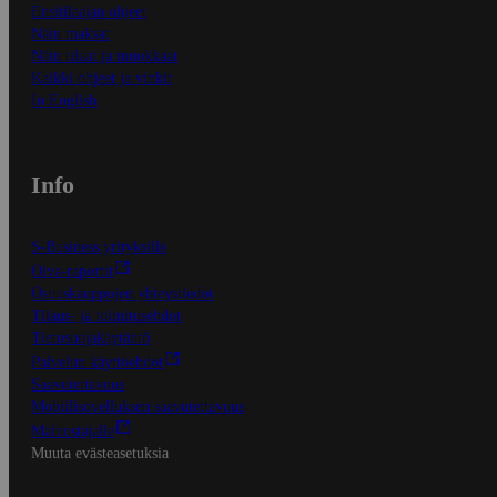
Ensitilaajan ohjeet
Näin maksat
Näin tilaat ja muokkaat
Kaikki ohjeet ja vinkit
In English
Info
S-Business yrityksille
Oiva-raportit
Osuuskauppojen yhteystiedot
Tilaus- ja toimitusehdot
Tietosuojakäytäntö
Palvelun käyttöehdot
Saavutettavuus
Mobiilisovelluksen saavutettavuus
Mainostajalle
Muuta evästeasetuksia