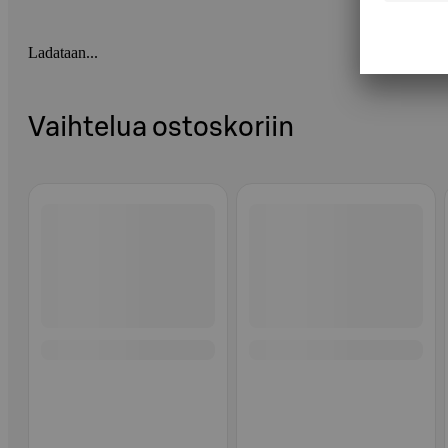
Ladataan...
Vaihtelua ostoskoriin
Ohita listaus