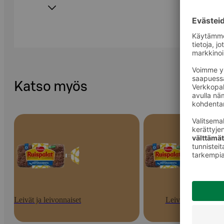
Katso myös
Leivät ja leivonnaiset
Leivät