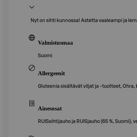
Nyt on sihti kunnossa! Astetta vaaleampi ja lemp
Valmistusmaa
Suomi
Allergeenit
Gluteenia sisältävät viljat ja -tuotteet, Ohra
Ainesosat
RUISsihtijauho ja RUISjauho (65 %, Suomi), 