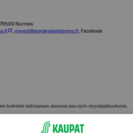
, 75500 Nurmes
o.fi
,
myynti@porokylanleipomo.fi
, Facebook
lemme kuitenkin tarkistamaan ainesosat aina myös myyntipakkauksesta.