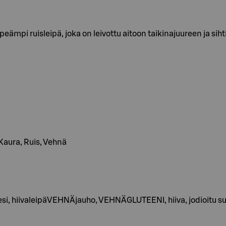
eämpi ruisleipä, joka on leivottu aitoon taikinajuureen ja siht
, Kaura, Ruis, Vehnä
vesi, hiivaleipäVEHNÄjauho, VEHNÄGLUTEENI, hiiva, jodioitu s