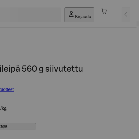
Kirjaudu
leipä 560 g siivutettu
uotteet
€
€/kg
stapa