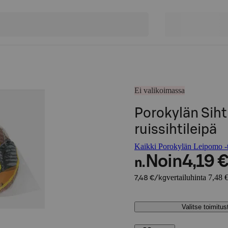
Ei valikoimassa
Porokylän Sihti
ruissihtileipä
Kaikki Porokylän Leipomo -t
Noin
4,19 
n.
vertailuhinta 7,48 
7,48 €/kg
Valitse toimitu