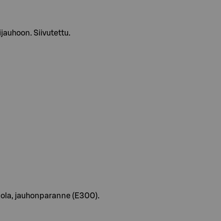
ijauhoon. Siivutettu.
uola, jauhonparanne (E300).