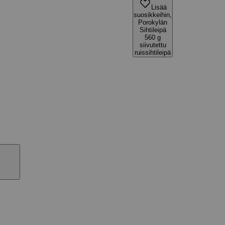
Lisää
suosikkeihin,
Porokylän
Sihtileipä
560 g
siivutettu
ruissihtileipä