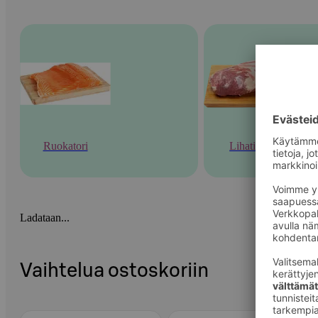
Ruokatori
Lihatiski
Ladataan...
Vaihtelua ostoskoriin
Ohita listaus