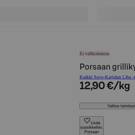
Ei valikoimassa
Porsaan grillik
Kaikki Savo-Karjalan Liha -t
12,90 €/kg
Valitse toimitu
Lisää
suosikkeihin,
Porsaan