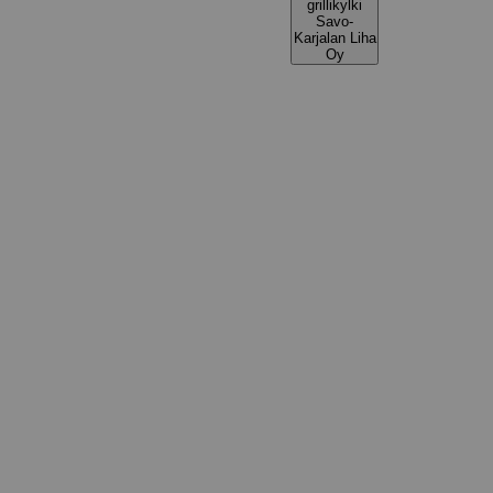
grillikylki
Savo-
Karjalan Liha
Oy