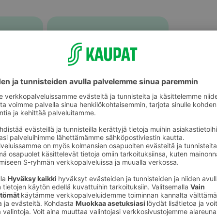
Muu tuoreliha