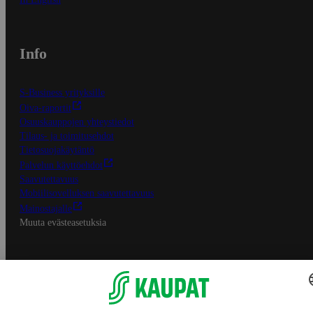
Info
S-Business yrityksille
Oiva-raportit
Osuuskauppojen yhteystiedot
Tilaus- ja toimitusehdot
Tietosuojakäytäntö
Palvelun käyttöehdot
Saavutettavuus
Mobiilisovelluksen saavutettavuus
Mainostajalle
Muuta evästeasetuksia
S-ryhmän palvelut