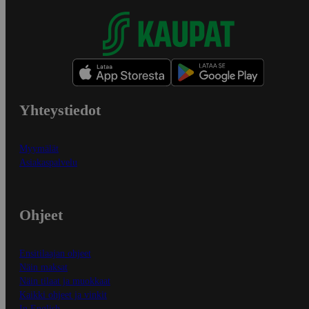
Yhteystiedot
Myymälät
Asiakaspalvelu
Ohjeet
Ensitilaajan ohjeet
Näin maksat
Näin tilaat ja muokkaat
Kaikki ohjeet ja vinkit
In English