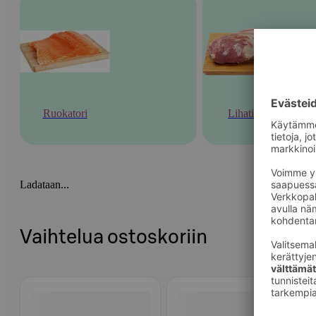
Ruokatori
Lihatiski
Ladataan...
Vaihtelua ostoskoriin
Ohita listaus