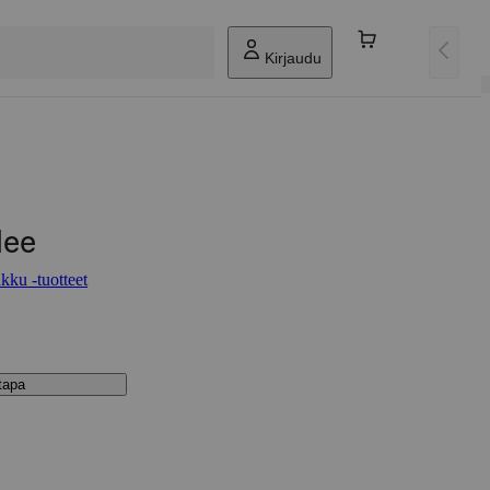
Kirjaudu
lee
kku -tuotteet
stapa