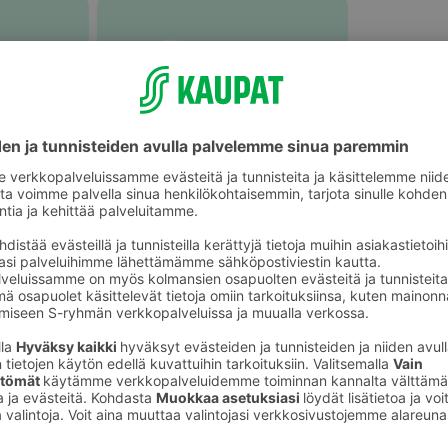
Muu tuoreliha