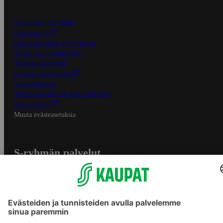
S-Business yrityksille
Oiva-raportit
Osuuskauppojen yhteystiedot
Tilaus- ja toimitusehdot
Tietosuojakäytäntö
Palvelun käyttöehdot
Saavutettavuus
Mobiilisovelluksen saavutettavuus
Mainostajalle
Muuta evästeasetuksia
S-ryhmän palvelut
S-ryhmä
Asiakasomistajuus
Yhteishyvä Ruoka -sovellus
S-ostoslista -sovellus