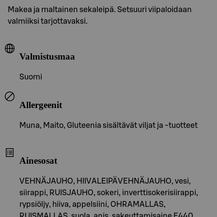
Makea ja maltainen sekaleipä. Setsuuri viipaloidaan
valmiiksi tarjottavaksi.
Valmistusmaa
Suomi
Allergeenit
Muna, Maito, Gluteenia sisältävät viljat ja -tuotteet
Ainesosat
VEHNÄJAUHO, HIIVALEIPÄVEHNÄJAUHO, vesi,
siirappi, RUISJAUHO, sokeri, inverttisokerisiirappi,
rypsiöljy, hiiva, appelsiini, OHRAMALLAS,
RUISMALLAS, suola, anis, sakeuttamisaine E440,