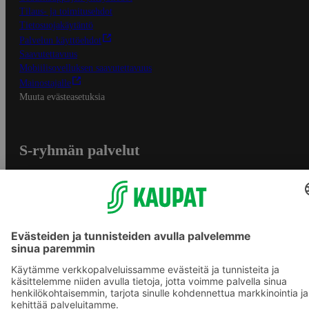
Tilaus- ja toimitusehdot
Tietosuojakäytäntö
Palvelun käyttöehdot
Saavutettavuus
Mobiilisovelluksen saavutettavuus
Mainostajalle
Muuta evästeasetuksia
S-ryhmän palvelut
S-ryhmä
Asiakasomistajuus
Yhteishyvä Ruoka -sovellus
S-ostoslista -sovellus
Prisma.fi
Sokos.fi
S-Pankki
Yhteishyvä