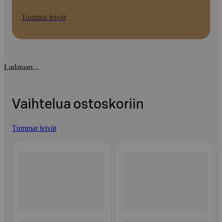
Tummat leivät
Ladataan...
Vaihtelua ostoskoriin
Tummat leivät
Ohita listaus