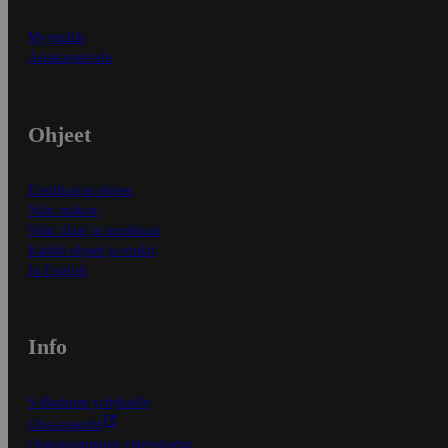
Myymälät
Asiakaspalvelu
Ohjeet
Ensitilaajan ohjeet
Näin maksat
Näin tilaat ja muokkaat
Kaikki ohjeet ja vinkit
In English
Info
S-Business yrityksille
Oiva-raportit
Osuuskauppojen yhteystiedot