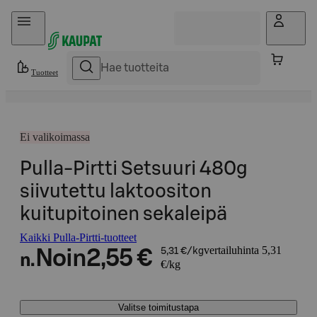
Hyppää sisältöön
Tuotteet
Ei valikoimassa
Pulla-Pirtti Setsuuri 480g
siivutettu laktoositon
kuitupitoinen sekaleipä
Kaikki Pulla-Pirtti-tuotteet
vertailuhinta 5,31
Noin
2,55 €
5,31 €/kg
n.
€/kg
Valitse toimitustapa