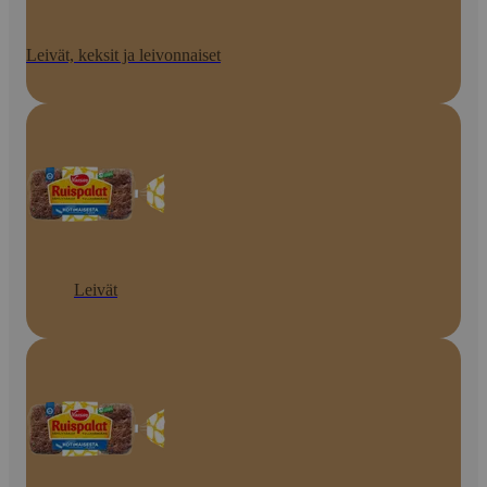
Leivät, keksit ja leivonnaiset
Leivät