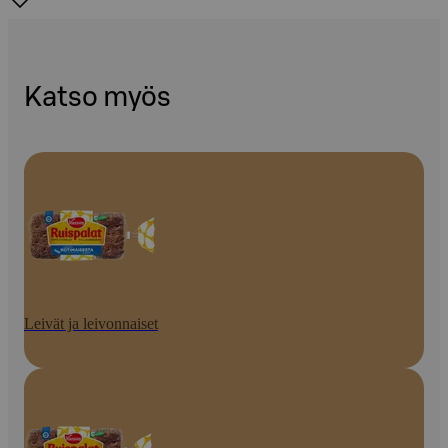
Katso myös
Leivät ja leivonnaiset