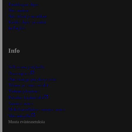
Ensitilaajan ohjeet
Näin maksat
Näin tilaat ja muokkaat
Kaikki ohjeet ja vinkit
In English
Info
S-Business yrityksille
Oiva-raportit
Osuuskauppojen yhteystiedot
Tilaus- ja toimitusehdot
Tietosuojakäytäntö
Palvelun käyttöehdot
Saavutettavuus
Mobiilisovelluksen saavutettavuus
Mainostajalle
Muuta evästeasetuksia