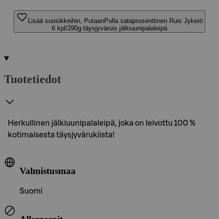
Lisää suosikkeihin, PutaanPulla sataprosenttinen Ruis Jykerö
6 kpl/290g täysjyväruis jälkiuunipalaleipä
Tuotetiedot
Herkullinen jälkiuunipalaleipä, joka on leivottu 100 %
kotimaisesta täysjyvärukiista!
Valmistusmaa
Suomi