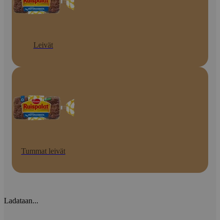
Leivät
Tummat leivät
Ladataan...