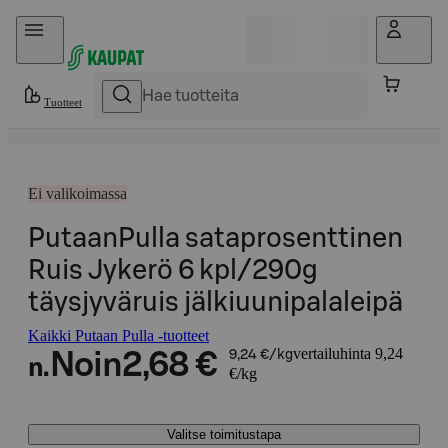
Hyppää sisältöön
Tuotteet
Ei valikoimassa
PutaanPulla sataprosenttinen
Ruis Jykerö 6 kpl/290g
täysjyväruis jälkiuunipalaleipä
Kaikki Putaan Pulla -tuotteet
vertailuhinta 9,24
Noin
2,68 €
9,24 €/kg
n.
€/kg
Valitse toimitustapa