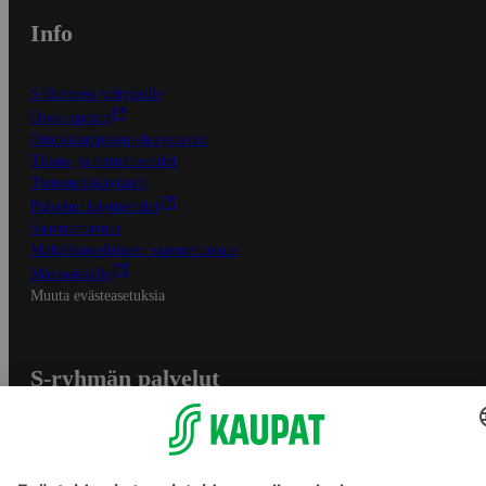
Info
S-Business yrityksille
Oiva-raportit
Osuuskauppojen yhteystiedot
Tilaus- ja toimitusehdot
Tietosuojakäytäntö
Palvelun käyttöehdot
Saavutettavuus
Mobiilisovelluksen saavutettavuus
Mainostajalle
Muuta evästeasetuksia
S-ryhmän palvelut
S-ryhmä
Asiakasomistajuus