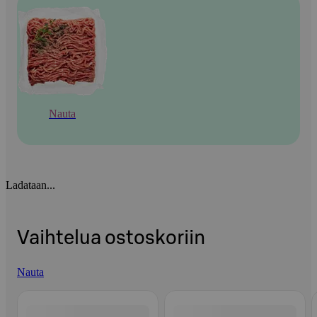
Nauta
Ladataan...
Vaihtelua ostoskoriin
Nauta
Ohita listaus