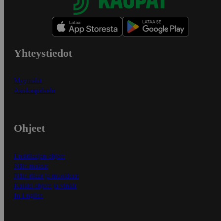
Yhteystiedot
Myymälät
Asiakaspalvelu
Ohjeet
Ensitilaajan ohjeet
Näin maksat
Näin tilaat ja muokkaat
Kaikki ohjeet ja vinkit
In English