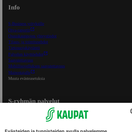
Info
S-Business yrityksille
Oiva-raportit
Osuuskauppojen yhteystiedot
Tilaus- ja toimitusehdot
Tietosuojakäytäntö
Palvelun käyttöehdot
Saavutettavuus
Mobiilisovelluksen saavutettavuus
Mainostajalle
Muuta evästeasetuksia
S-ryhmän palvelut
S-ryhmä
Asiakasomistajuus
Yhteishyvä Ruoka -sovellus