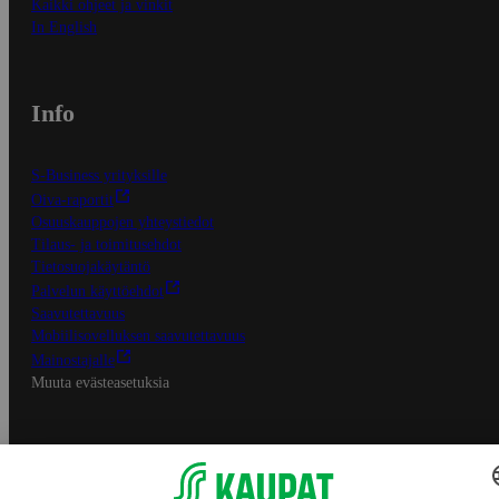
Kaikki ohjeet ja vinkit
In English
Info
S-Business yrityksille
Oiva-raportit
Osuuskauppojen yhteystiedot
Tilaus- ja toimitusehdot
Tietosuojakäytäntö
Palvelun käyttöehdot
Saavutettavuus
Mobiilisovelluksen saavutettavuus
Mainostajalle
Muuta evästeasetuksia
S-ryhmän palvelut