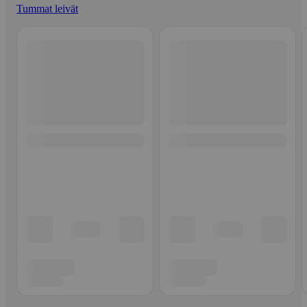
Tummat leivät
Ohita listaus