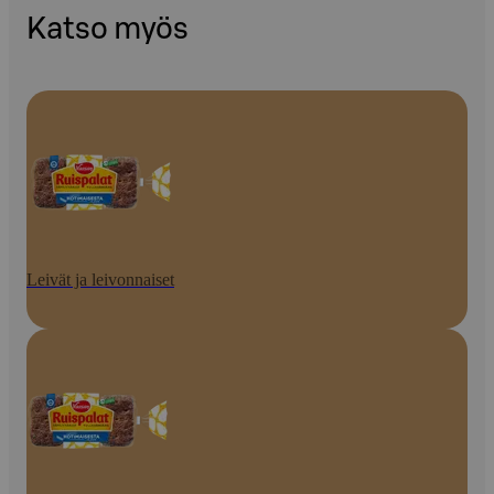
Katso myös
Leivät ja leivonnaiset