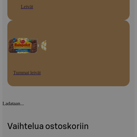
Leivät
Tummat leivät
Ladataan...
Vaihtelua ostoskoriin