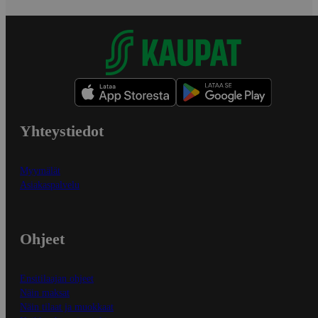
Yhteystiedot
Myymälät
Asiakaspalvelu
Ohjeet
Ensitilaajan ohjeet
Näin maksat
Näin tilaat ja muokkaat