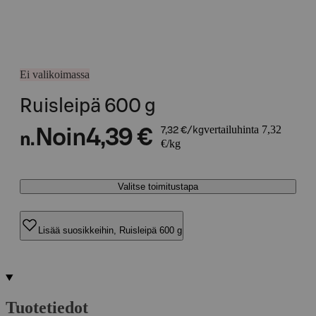
Ei valikoimassa
Ruisleipä 600 g
vertailuhinta 7,32
Noin
4,39 €
7,32 €/kg
n.
€/kg
Valitse toimitustapa
Lisää suosikkeihin, Ruisleipä 600 g
Tuotetiedot