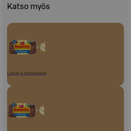
Katso myös
Leivät ja leivonnaiset