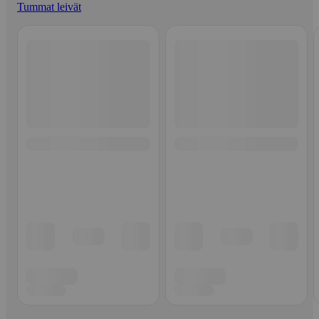
Tummat leivät
Ohita listaus