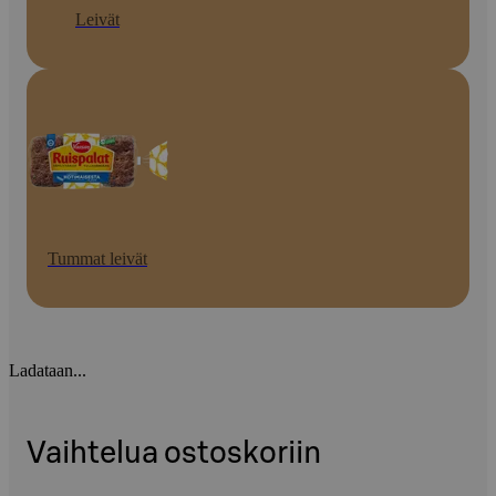
Leivät
Tummat leivät
Ladataan...
Vaihtelua ostoskoriin