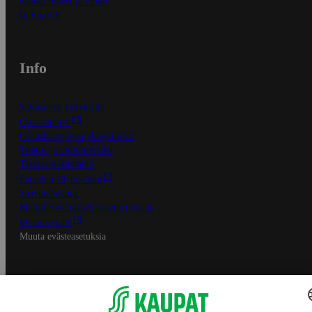
Kaikki ohjeet ja vinkit
In English
Info
S-Business yrityksille
Oiva-raportit
Osuuskauppojen yhteystiedot
Tilaus- ja toimitusehdot
Tietosuojakäytäntö
Palvelun käyttöehdot
Saavutettavuus
Mobiilisovelluksen saavutettavuus
Mainostajalle
Muuta evästeasetuksia
S-ryhmän palvelut