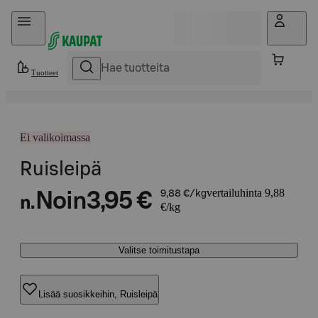
Hyppää sisältöön
Tuotteet
Ei valikoimassa
Ruisleipä
vertailuhinta 9,88
Noin
3,95 €
9,88 €/kg
n.
€/kg
Valitse toimitustapa
Lisää suosikkeihin, Ruisleipä