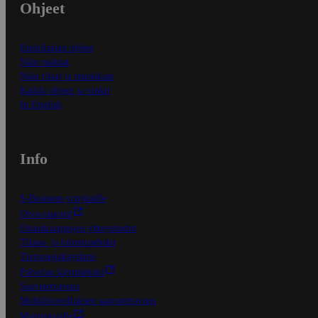
Ohjeet
Ensitilaajan ohjeet
Näin maksat
Näin tilaat ja muokkaat
Kaikki ohjeet ja vinkit
In English
Info
S-Business yrityksille
Oiva-raportit
Osuuskauppojen yhteystiedot
Tilaus- ja toimitusehdot
Tietosuojakäytäntö
Palvelun käyttöehdot
Saavutettavuus
Mobiilisovelluksen saavutettavuus
Mainostajalle