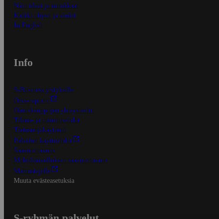
Näin tilaat ja muokkaat
Kaikki ohjeet ja vinkit
In English
Info
S-Business yrityksille
Oiva-raportit
Osuuskauppojen yhteystiedot
Tilaus- ja toimitusehdot
Tietosuojakäytäntö
Palvelun käyttöehdot
Saavutettavuus
Mobiilisovelluksen saavutettavuus
Mainostajalle
Muuta evästeasetuksia
S-ryhmän palvelut