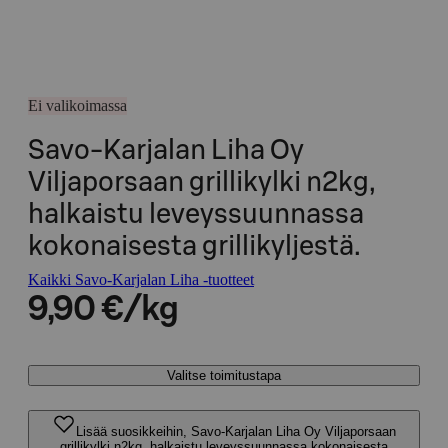
Ei valikoimassa
Savo-Karjalan Liha Oy
Viljaporsaan grillikylki n2kg,
halkaistu leveyssuunnassa
kokonaisesta grillikyljestä.
Kaikki Savo-Karjalan Liha -tuotteet
9,90 €/kg
Valitse toimitustapa
Lisää suosikkeihin, Savo-Karjalan Liha Oy Viljaporsaan
grillikylki n2kg, halkaistu leveyssuunnassa kokonaisesta