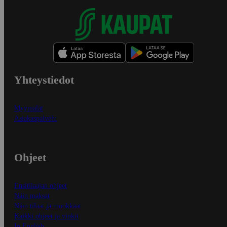
Yhteystiedot
Myymälät
Asiakaspalvelu
Ohjeet
Ensitilaajan ohjeet
Näin maksat
Näin tilaat ja muokkaat
Kaikki ohjeet ja vinkit
In English