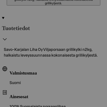
grillikyljestä.
Tuotetiedot
Savo-Karjalan Liha Oy Viljaporsaan grillikylki n2kg,
halkaistu leveyssuunnassa kokonaisesta grillikyljestä.
Valmistusmaa
Suomi
Ainesosat
100% Suomalaista porsaanlihaa