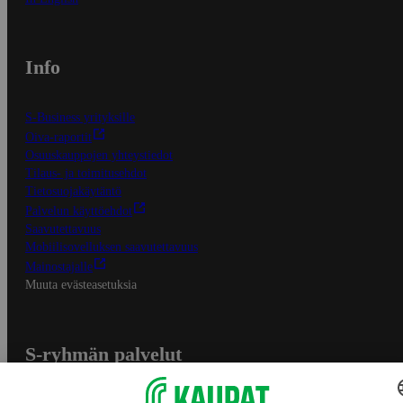
Info
S-Business yrityksille
Oiva-raportit
Osuuskauppojen yhteystiedot
Tilaus- ja toimitusehdot
Tietosuojakäytäntö
Palvelun käyttöehdot
Saavutettavuus
Mobiilisovelluksen saavutettavuus
Mainostajalle
Muuta evästeasetuksia
S-ryhmän palvelut