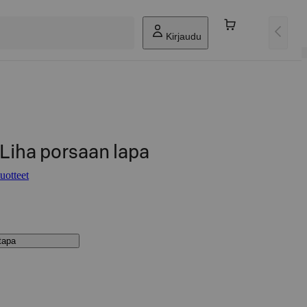
Kirjaudu
Liha porsaan lapa
uotteet
stapa