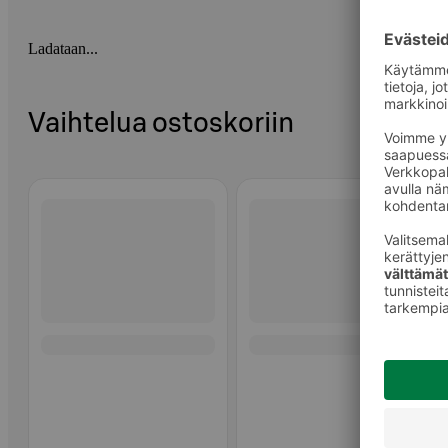
Ladataan...
Vaihtelua ostoskoriin
Ohita listaus