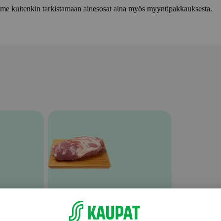
lemme kuitenkin tarkistamaan ainesosat aina myös myyntipakkauksesta.
Muu tuoreliha