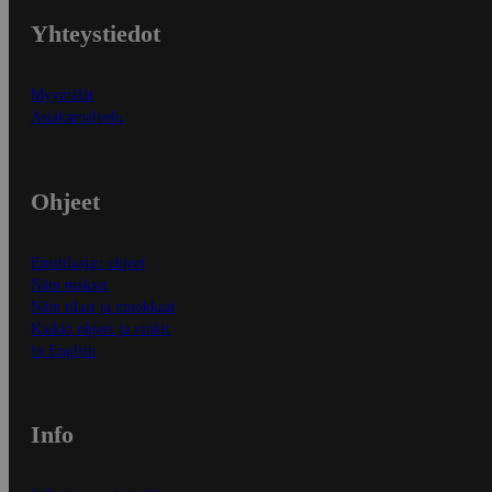
Yhteystiedot
Myymälät
Asiakaspalvelu
Ohjeet
Ensitilaajan ohjeet
Näin maksat
Näin tilaat ja muokkaat
Kaikki ohjeet ja vinkit
In English
Info