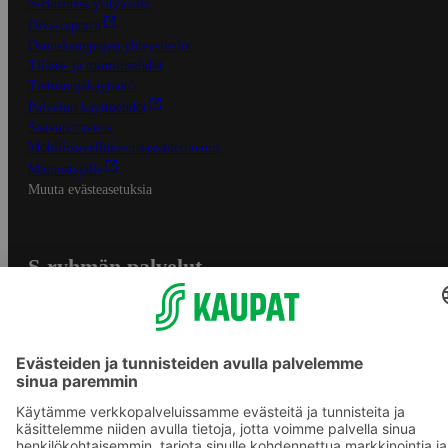
S-Business yrityksille
Oiva-raportit
Osuuskauppojen yhteystiedot
Tilaus- ja toimitusehdot
Tietosuojakäytäntö
Palvelun käyttöehdot
Saavutettavuus
Mobiilisovelluksen saavutettavuus
Mainostajalle
Muuta evästeasetuksia
S-ryhmän palvelut
S-ryhmä
Asiakasomistajuus
Yhteishyvä Ruoka -sovellus
S-ostoslista -sovellus
Prisma.fi
Sokos.fi