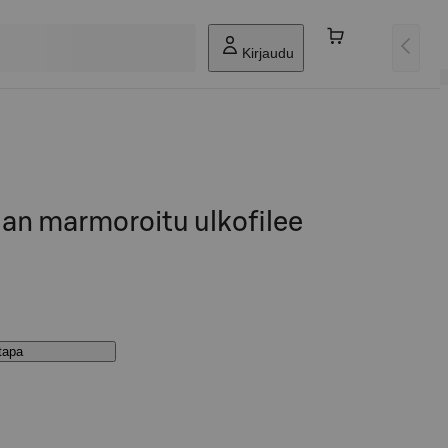
Kirjaudu
an marmoroitu ulkofilee
stapa