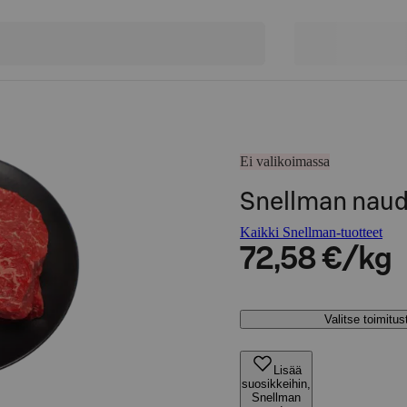
Ei valikoimassa
Snellman naud
Kaikki Snellman-tuotteet
72,58 €/kg
Valitse toimitu
Lisää
suosikkeihin,
Snellman