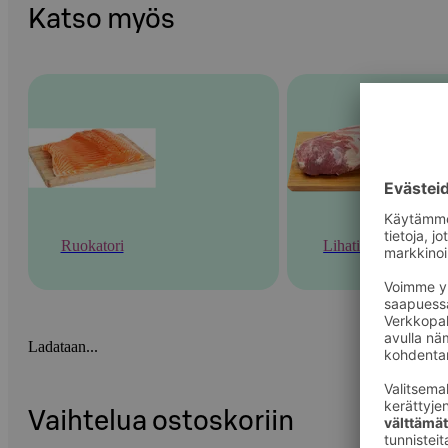
Katso myös
Ruokatori
Lihatiski
Ladataan...
Vaihtelua ostoskoriin