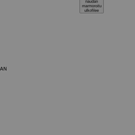
naudan
marmoroitu
ulkofilee
MAN