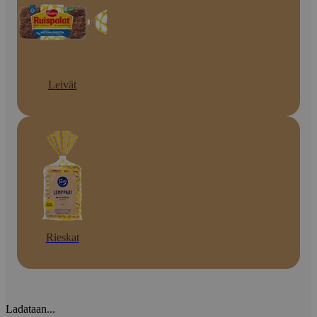
Leivät
Rieskat
Ladataan...