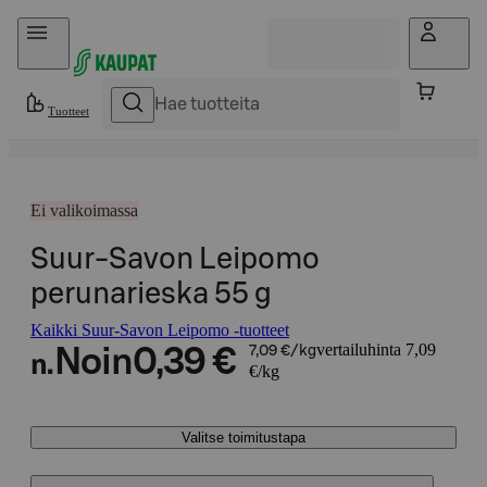
Hyppää sisältöön
Tuotteet
Ei valikoimassa
Suur-Savon Leipomo
perunarieska 55 g
Kaikki Suur-Savon Leipomo -tuotteet
vertailuhinta 7,09
Noin
0,39 €
7,09 €/kg
n.
€/kg
Valitse toimitustapa