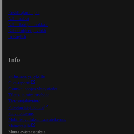
Ensitilaajan ohjeet
Näin maksat
Näin tilaat ja muokkaat
Kaikki ohjeet ja vinkit
In English
Info
S-Business yrityksille
Oiva-raportit
Osuuskauppojen yhteystiedot
Tilaus- ja toimitusehdot
Tietosuojakäytäntö
Palvelun käyttöehdot
Saavutettavuus
Mobiilisovelluksen saavutettavuus
Mainostajalle
Muuta evästeasetuksia