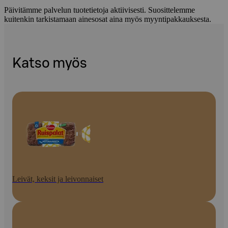
Päivitämme palvelun tuotetietoja aktiivisesti. Suosittelemme
kuitenkin tarkistamaan ainesosat aina myös myyntipakkauksesta.
Katso myös
Leivät, keksit ja leivonnaiset