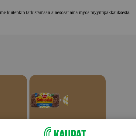
lemme kuitenkin tarkistamaan ainesosat aina myös myyntipakkauksesta.
Tummat leivät