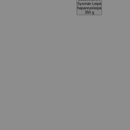
Sysmän Leipä
hapanruisleipä
350 g