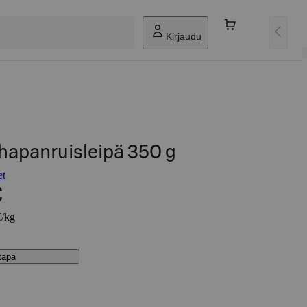
Kirjaudu
hapanruisleipä 350 g
et
€
€/kg
stapa