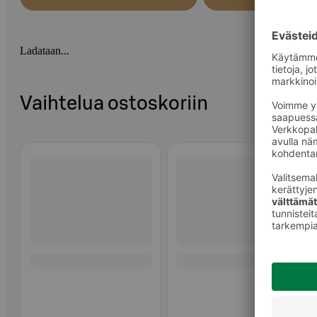
Ladataan...
Vaihtelua ostoskoriin
Ohita listaus