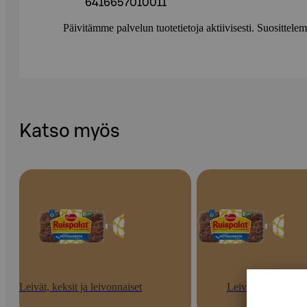
6416657010011
Päivitämme palvelun tuotetietoja aktiivisesti. Suositte
Katso myös
Leivät, keksit ja leivonnaiset
Leivät