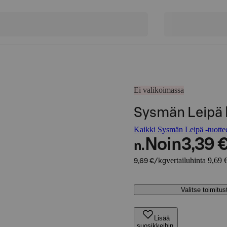
Ei valikoimassa
Sysmän Leipä 
Kaikki Sysmän Leipä -tuotte
Noin
3,39 
n.
vertailuhinta 9,69 
9,69 €/kg
Valitse toimitu
Lisää
suosikkeihin,