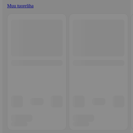
Muu tuoreliha
Ohita listaus