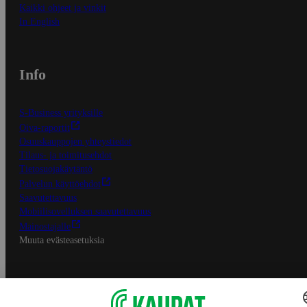
Kaikki ohjeet ja vinkit
In English
Info
S-Business yrityksille
Oiva-raportit
Osuuskauppojen yhteystiedot
Tilaus- ja toimitusehdot
Tietosuojakäytäntö
Palvelun käyttöehdot
Saavutettavuus
Mobiilisovelluksen saavutettavuus
Mainostajalle
Muuta evästeasetuksia
S-ryhmän palvelut