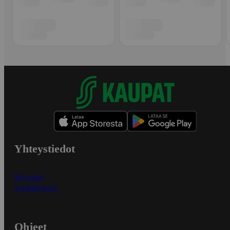
Yhteystiedot
Myymälät
Asiakaspalvelu
Ohjeet