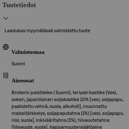
Tuotetiedot
Laadukas myymälässä valmistettu tuote
Valmistusmaa
Suomi
Ainesosat
Broilerin paistileike ( Suomi), teriyaki kastike (Vesi,
sokeri, japanilainen soijakastike 10% [vesi, soijapapu,
paahdettu vehnä, suola, alkoholi], muunnettu
maissitärkkelys, soijapaputahna (1%) [vesi, soijapapu,
riisi, suola], inkivääritahna (1%), hiivauutetahna
[hiivauute, suola], happamuudensäätöaine