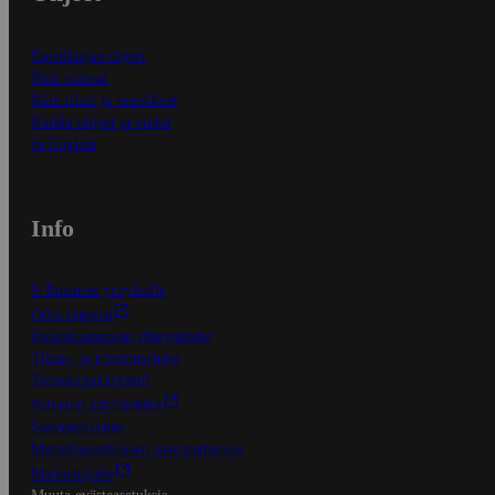
Ensitilaajan ohjeet
Näin maksat
Näin tilaat ja muokkaat
Kaikki ohjeet ja vinkit
In English
Info
S-Business yrityksille
Oiva-raportit
Osuuskauppojen yhteystiedot
Tilaus- ja toimitusehdot
Tietosuojakäytäntö
Palvelun käyttöehdot
Saavutettavuus
Mobiilisovelluksen saavutettavuus
Mainostajalle