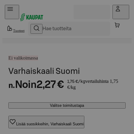
Hyppää sisältöön
Tuotteet
Ei valikoimassa
Varhaiskaali Suomi
vertailuhinta 1,75
Noin
2,27 €
1,75 €/kg
n.
€/kg
Valitse toimitustapa
Lisää suosikkeihin, Varhaiskaali Suomi