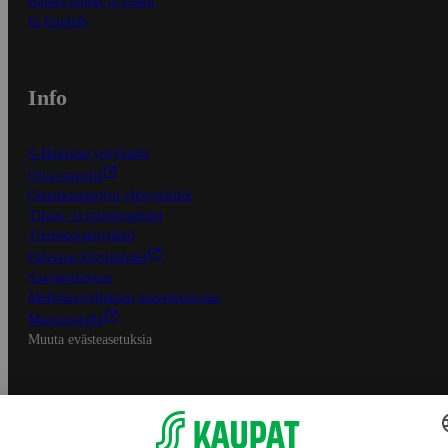
Kaikki ohjeet ja vinkit
In English
Info
S-Business yrityksille
Oiva-raportit
Osuuskauppojen yhteystiedot
Tilaus- ja toimitusehdot
Tietosuojakäytäntö
Palvelun käyttöehdot
Saavutettavuus
Mobiilisovelluksen saavutettavuus
Mainostajalle
Muuta evästeasetuksia
S-ryhmän palvelut