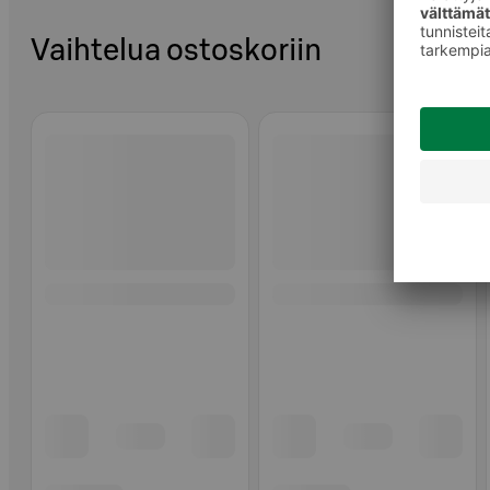
Vaihtelua ostoskoriin
Ohita listaus