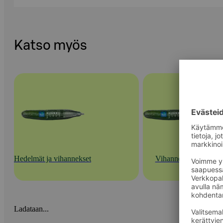
Katso myös
Hedelmät ja vihannekset
Vihannekset
Ladataan...