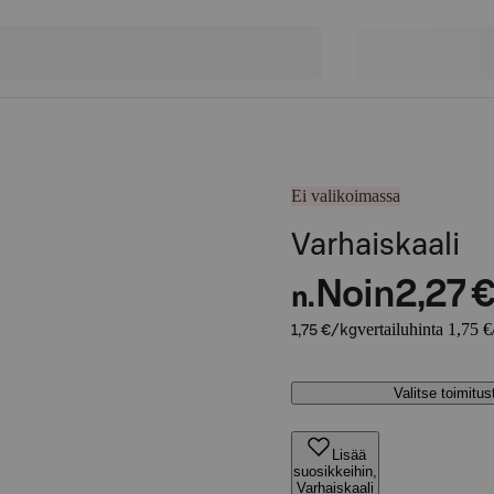
Ei valikoimassa
Varhaiskaali
Noin
2,27 
n.
vertailuhinta 1,75 €
1,75 €/kg
Valitse toimitu
Lisää
suosikkeihin,
Varhaiskaali