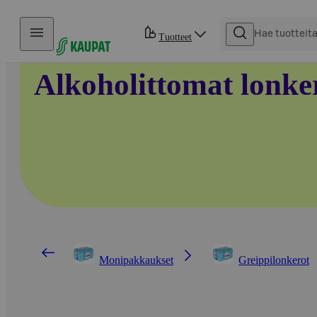
Hyppää sisältöön
Tuotteet
Alkoholittomat lonke
Monipakkaukset
Greippilonkerot