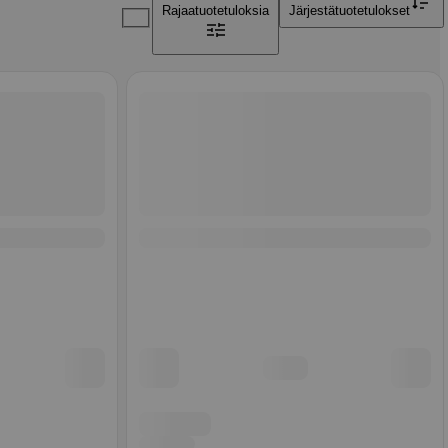
Rajaa
tuotetuloksia
Järjestä
tuotetulokset