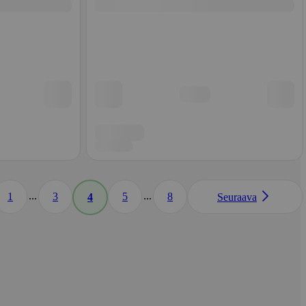
...
...
1
3
5
8
4
Seuraava