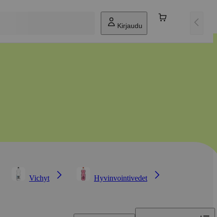
Kirjaudu
Vichyt
Hyvinvointivedet