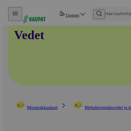
Hyppää sisältöön
Tuotteet
Vedet
Monipakkaukset
Mehukivennäisvedet ja 