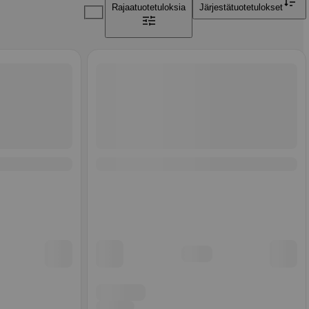
Rajaa
tuotetuloksia
Järjestä
tuotetulokset