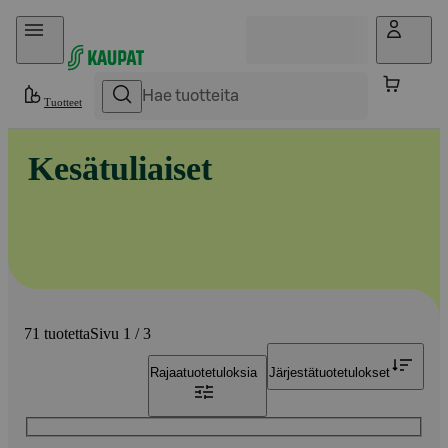
Hyppää sisältöön
Tuotteet
Kesätuliaiset
71 tuotetta
Sivu 1 / 3
Rajaa
tuotetuloksia
Järjestä
tuotetulokset