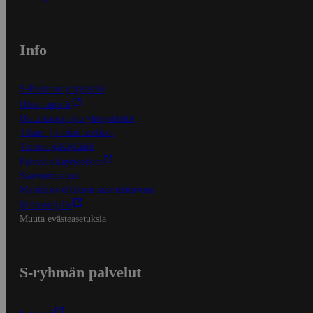
Info
S-Business yrityksille
Oiva-raportit
Osuuskauppojen yhteystiedot
Tilaus- ja toimitusehdot
Tietosuojakäytäntö
Palvelun käyttöehdot
Saavutettavuus
Mobiilisovelluksen saavutettavuus
Mainostajalle
Muuta evästeasetuksia
S-ryhmän palvelut