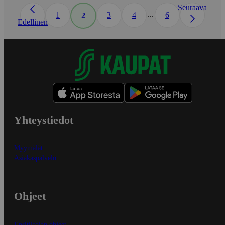
Seuraava
...
1
3
4
6
2
Edellinen
Yhteystiedot
Myymälät
Asiakaspalvelu
Ohjeet
Ensitilaajan ohjeet