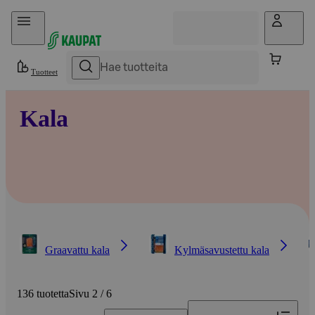
Hyppää sisältöön
Tuotteet
Kala
Graavattu kala
Kylmäsavustettu kala
136 tuotetta
Sivu 2 / 6