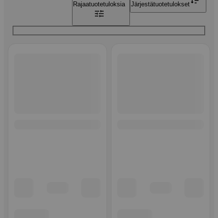
Rajaa
tuotetuloksia
Järjestä
tuotetulokset