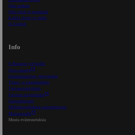
Näin maksat
Näin tilaat ja muokkaat
Kaikki ohjeet ja vinkit
In English
Info
S-Business yrityksille
Oiva-raportit
Osuuskauppojen yhteystiedot
Tilaus- ja toimitusehdot
Tietosuojakäytäntö
Palvelun käyttöehdot
Saavutettavuus
Mobiilisovelluksen saavutettavuus
Mainostajalle
Muuta evästeasetuksia