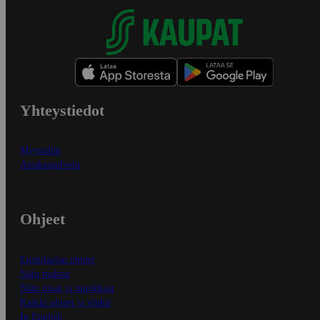
Yhteystiedot
Myymälät
Asiakaspalvelu
Ohjeet
Ensitilaajan ohjeet
Näin maksat
Näin tilaat ja muokkaat
Kaikki ohjeet ja vinkit
In English