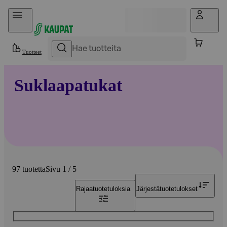
Hyppää sisältöön
Tuotteet
Suklaapatukat
97 tuotetta
Sivu 1 / 5
Rajaa
tuotetuloksia
Järjestä
tuotetulokset