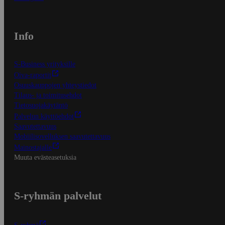
Info
S-Business yrityksille
Oiva-raportit
Osuuskauppojen yhteystiedot
Tilaus- ja toimitusehdot
Tietosuojakäytäntö
Palvelun käyttöehdot
Saavutettavuus
Mobiilisovelluksen saavutettavuus
Mainostajalle
Muuta evästeasetuksia
S-ryhmän palvelut