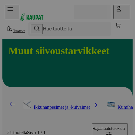
Hyppää sisältöön
Tuotteet
Muut siivoustarvikkeet
Ikkunanpesimet ja -kuivaimet
Kumihan
Rajaa
tuotetuloksia
21 tuotetta
Sivu 1 / 1