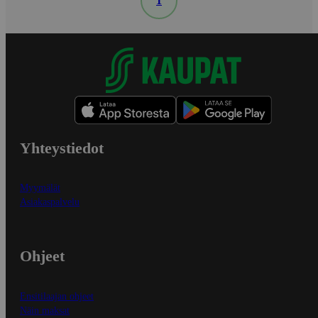
1
Yhteystiedot
Myymälät
Asiakaspalvelu
Ohjeet
Ensitilaajan ohjeet
Näin maksat