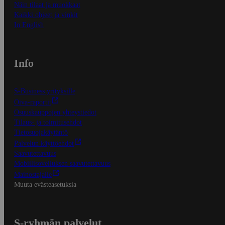
Näin tilaat ja muokkaat
Kaikki ohjeet ja vinkit
In English
Info
S-Business yrityksille
Oiva-raportit
Osuuskauppojen yhteystiedot
Tilaus- ja toimitusehdot
Tietosuojakäytäntö
Palvelun käyttöehdot
Saavutettavuus
Mobiilisovelluksen saavutettavuus
Mainostajalle
Muuta evästeasetuksia
S-ryhmän palvelut