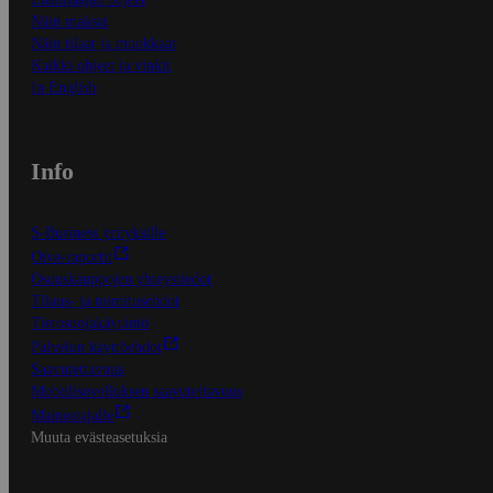
Näin maksat
Näin tilaat ja muokkaat
Kaikki ohjeet ja vinkit
In English
Info
S-Business yrityksille
Oiva-raportit
Osuuskauppojen yhteystiedot
Tilaus- ja toimitusehdot
Tietosuojakäytäntö
Palvelun käyttöehdot
Saavutettavuus
Mobiilisovelluksen saavutettavuus
Mainostajalle
Muuta evästeasetuksia