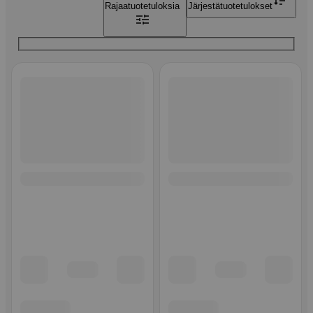
Rajaa
tuotetuloksia
Järjestä
tuotetulokset