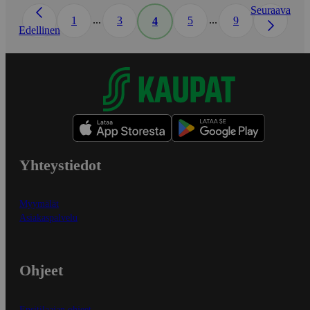
Seuraava
...
...
1
3
5
9
4
Edellinen
Yhteystiedot
Myymälät
Asiakaspalvelu
Ohjeet
Ensitilaajan ohjeet