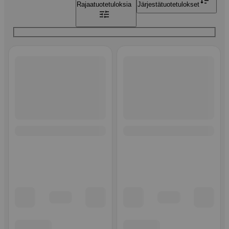
Rajaa
tuotetuloksia
Järjestä
tuotetulokset