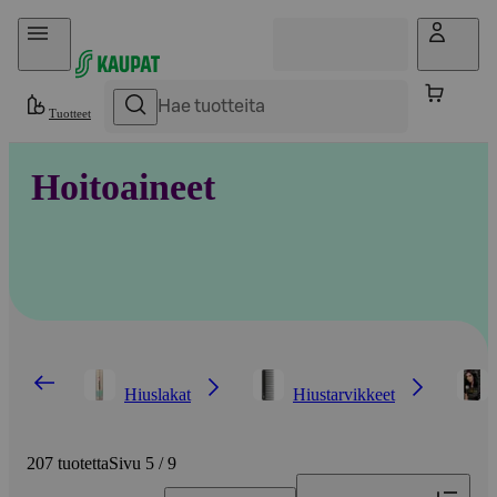
Hyppää sisältöön
Tuotteet
Hoitoaineet
Hiuslakat
Hiustarvikkeet
207 tuotetta
Sivu 5 / 9