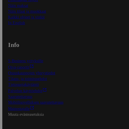
Näin maksat
Näin tilaat ja muokkaat
Kaikki ohjeet ja vinkit
In English
Info
S-Business yrityksille
Oiva-raportit
Osuuskauppojen yhteystiedot
Tilaus- ja toimitusehdot
Tietosuojakäytäntö
Palvelun käyttöehdot
Saavutettavuus
Mobiilisovelluksen saavutettavuus
Mainostajalle
Muuta evästeasetuksia