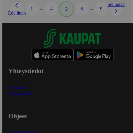
Seuraava
...
...
1
4
6
9
5
Edellinen
Yhteystiedot
Myymälät
Asiakaspalvelu
Ohjeet
Ensitilaajan ohjeet