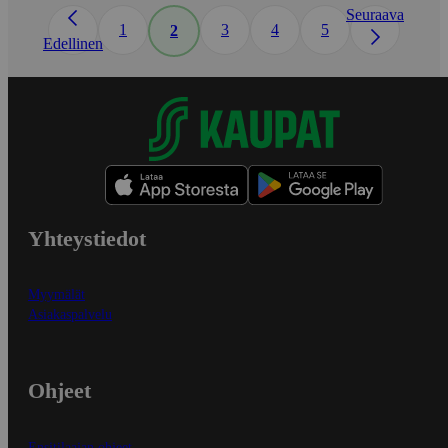
Seuraava
1
3
4
5
2
Edellinen
Yhteystiedot
Myymälät
Asiakaspalvelu
Ohjeet
Ensitilaajan ohjeet