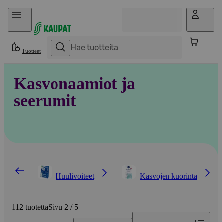
Hyppää sisältöön
Tuotteet
Kasvonaamiot ja
seerumit
Huulivoiteet
Kasvojen kuorinta
112 tuotetta
Sivu 2 / 5