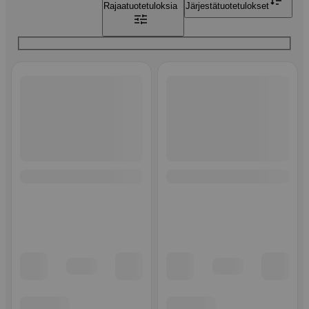
Rajaa
tuotetuloksia
Järjestä
tuotetulokset