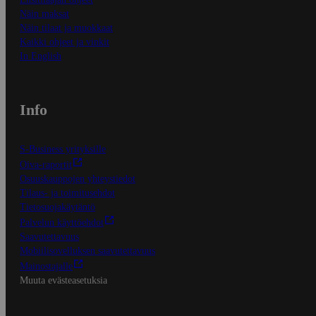
Näin maksat
Näin tilaat ja muokkaat
Kaikki ohjeet ja vinkit
In English
Info
S-Business yrityksille
Oiva-raportit
Osuuskauppojen yhteystiedot
Tilaus- ja toimitusehdot
Tietosuojakäytäntö
Palvelun käyttöehdot
Saavutettavuus
Mobiilisovelluksen saavutettavuus
Mainostajalle
Muuta evästeasetuksia