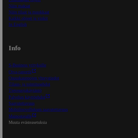
Näin maksat
Näin tilaat ja muokkaat
Kaikki ohjeet ja vinkit
In English
Info
S-Business yrityksille
Oiva-raportit
Osuuskauppojen yhteystiedot
Tilaus- ja toimitusehdot
Tietosuojakäytäntö
Palvelun käyttöehdot
Saavutettavuus
Mobiilisovelluksen saavutettavuus
Mainostajalle
Muuta evästeasetuksia