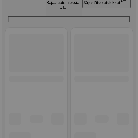
Rajaa
tuotetuloksia
Järjestä
tuotetulokset