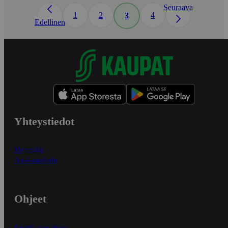
Seuraava
1
2
4
3
Edellinen
Yhteystiedot
Myymälät
Asiakaspalvelu
Ohjeet
Ensitilaajan ohjeet