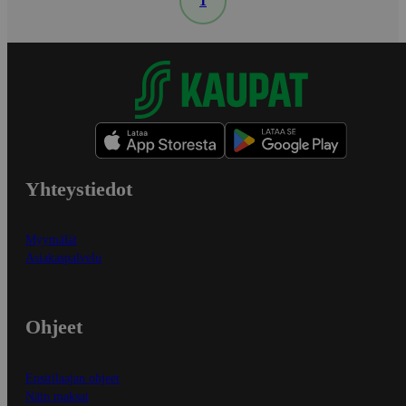
1
Yhteystiedot
Myymälät
Asiakaspalvelu
Ohjeet
Ensitilaajan ohjeet
Näin maksat