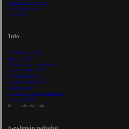
Näin tilaat ja muokkaat
Kaikki ohjeet ja vinkit
In English
Info
S-Business yrityksille
Oiva-raportit
Osuuskauppojen yhteystiedot
Tilaus- ja toimitusehdot
Tietosuojakäytäntö
Palvelun käyttöehdot
Saavutettavuus
Mobiilisovelluksen saavutettavuus
Mainostajalle
Muuta evästeasetuksia
S-ryhmän palvelut